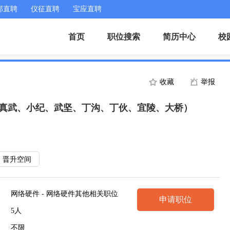
邮直聘
仪征直聘
宝应直聘
首页
职位搜索
简历中心
校
收藏
举报
、真武、小纪、武坚、丁沟、丁伙、宜陵、大桥）
晋升空间
网络硬件 - 网络硬件其他相关职位
申请职位
5人
不限