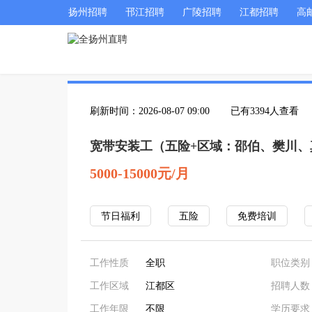
扬州招聘
邗江招聘
广陵招聘
江都招聘
高
刷新时间：2026-08-07 09:00
已有3394人查看
宽带安装工（五险+区域：邵伯、樊川
5000-15000元/月
节日福利
五险
免费培训
工作性质
全职
职位类别
工作区域
江都区
招聘人数
工作年限
不限
学历要求