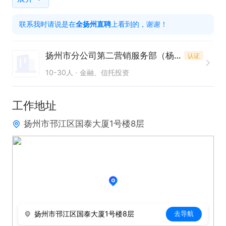
感兴趣给我发信息给我发信息！！看见就回回复

联系我时请说是在
全扬州直聘
上看到的，谢谢！
上班工作时间8.30-11.30，2-5.30  节假日放假

扬州市分公司第二营销服务部（杨总）
认证
时间有弹性 薪资待遇面议！
10-30人
金融、信托投资
工作地址
扬州市邗江区国泰大厦1号楼8层
扬州市邗江区国泰大厦1号楼8层
去导航