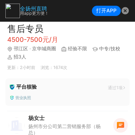
全扬州直聘
打开APP
用app更方便！
售后专员
4500-7500元/月
邗江区
· 京华城商圈
经验不限
中专/技校
招3人
更新：2小时前
浏览：1674次
平台核验
通过1项
营业执照
杨女士
扬州市分公司第二营销服务部（杨
总）