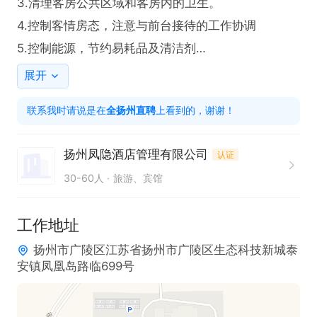
3.清理客房公共区域和客房内的卫生。

4.控制客情房态，注意与前台接待的工作协调

5.控制能源，节约易耗品及清洁剂

6.注意清洁机械和工具的使用和保养。

展开
7.控制布草及其它物品流失。

联系我时请说是在
全扬州直聘
上看到的，谢谢！
任职要求  

扬州凤隐酒店管理有限公司
认证
1. 具备相关保洁或酒店服务经验，熟悉客房清洁流程
30-60人
旅游、宾馆
及标准。
工作地址
扬州市广陵区江苏省扬州市广陵区生态科技新城泰
安镇凤凰岛路临699号