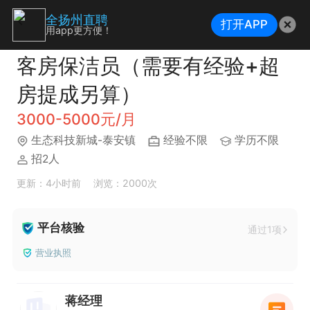
全扬州直聘
打开APP
用app更方便！
客房保洁员（需要有经验+超
房提成另算）
3000-5000元/月
生态科技新城-泰安镇
经验不限
学历不限
招2人
更新：4小时前
浏览：2000次
平台核验
通过1项
营业执照
蒋经理