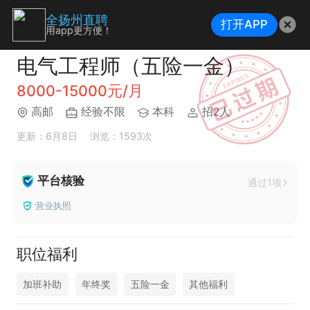
全扬州直聘
打开APP
用app更方便！
电气工程师（五险一金）
8000-15000元/月
高邮
经验不限
本科
招2人
更新：6月8日
浏览：1593次
平台核验
通过1项
营业执照
职位福利
加班补助
年终奖
五险一金
其他福利