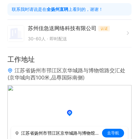
1、每天需要在岗8个小时，其余时间自行安排

联系我时请说是在
全扬州直聘
上看到的，谢谢！
2.工资：底薪+单价5-8元/单，下雨天每单补助1.5-3
元，夜宵单每单补助1-3元，平均每单4-10块钱左
苏州佳急送网络科技有限公司
认证
右，单量越多单价越高

30-60人
即时配送
福利：全勤奖+服务奖+车补200-600+夏季高温补贴
工作地址
（冬天有暖冬奖励）+恶劣天气补贴+夜宵奖补贴，综
江苏省扬州市邗江区京华城路与博物馆路交汇处
合工资正常干7000---9000元/月，努力干9000---11
(京华城向西100米,品尊国际南侧)
000元/月，使劲干13000以上
江苏省扬州市邗江区京华城路与博物馆路交汇处(京华城向西100米,品尊国际南侧)
去导航