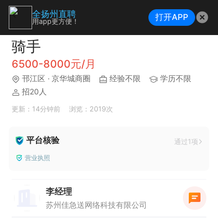
全扬州直聘
打开APP
用app更方便！
骑手
6500-8000元/月
邗江区
· 京华城商圈
经验不限
学历不限
招20人
更新：14分钟前
浏览：2019次
平台核验
通过1项
营业执照
李经理
苏州佳急送网络科技有限公司