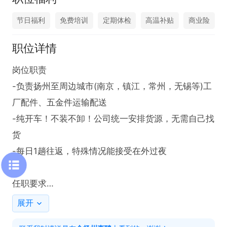
节日福利
免费培训
定期体检
高温补贴
商业险
职位详情
岗位职责

-负责扬州至周边城市(南京，镇江，常州，无锡等)工
厂配件、五金件运输配送

-纯开车！不装不卸！公司统一安排货源，无需自己找
货

-每日1趟往返，特殊情况能接受在外过夜

任职要求

-持有效C1/C2驾照，驾龄1年以上，熟练使用导航

展开
-身体健康，无醉驾/酒驾/一次性扣12分记录
