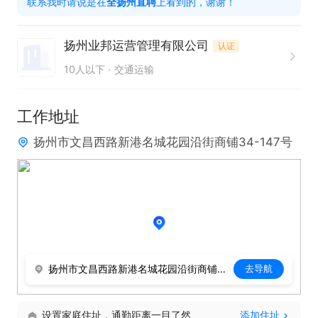
联系我时请说是在
全扬州直聘
上看到的，谢谢！
-吃苦耐劳，服从安排

扬州业邦运营管理有限公司
认证
薪资福利

10人以下
交通运输
-多跑多得，-月收入10000+

-公司提供新能源货车(平板车)，也可自己带4.2米以
工作地址
上货车

扬州市文昌西路新港名城花园沿街商铺34-147号
-夏季公司提供防暑降温用品，长途司机可提供洗漱包
扬州市文昌西路新港名城花园沿街商铺34-147号
去导航
设置家庭住址，通勤距离一目了然
添加住址