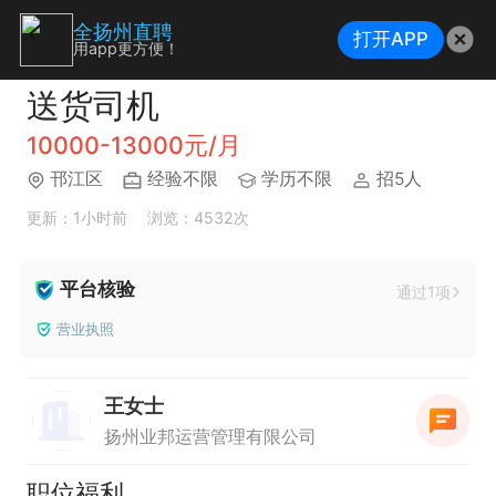
全扬州直聘
打开APP
用app更方便！
送货司机
10000-13000元/月
邗江区
经验不限
学历不限
招5人
更新：1小时前
浏览：4532次
平台核验
通过1项
营业执照
王女士
扬州业邦运营管理有限公司
职位福利