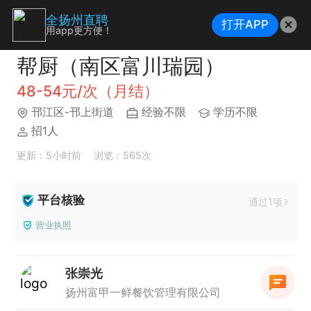
全扬州直聘
打开APP
用app更方便！
帮厨（南区富川瑞园）
48-54元/次（月结）
邗江区-邗上街道
经验不限
学历不限
招1人
更新：5小时前
浏览：565次
平台核验
通过1项
营业执照
张崇光
扬州富甲一鲜餐饮管理有限公司