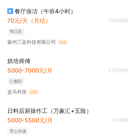
餐厅保洁（午班4小时）
兼
70元/天（月结）
29分钟前
邗江区
扬州三蓝科技有限公司
认证
烘培师傅
5000-7000元/月
42分钟前
江都区
盒马科技
认证
日料后厨操作工（万象汇+五险）
5000-5500元/月
5小时前
邗上街道