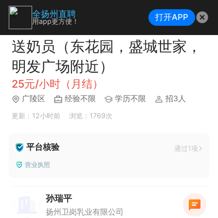
全扬州直聘
打开APP
用app更方便！
送奶员（东花园，盛城世家，
明发广场附近）
25元/小时（月结）
广陵区
经验不限
学历不限
招3人
更新：12小时前
浏览：1769次
平台核验
通过1项
营业执照
孙瑞平
扬州卫岗乳业有限公司