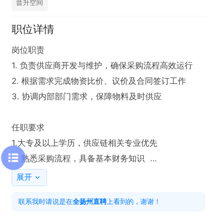
晋升空间
职位详情
岗位职责  

1. 负责供应商开发与维护，确保采购流程高效运行  

2. 根据需求完成物资比价、议价及合同签订工作  

3. 协调内部部门需求，保障物料及时供应  

任职要求  

1.大专及以上学历，供应链相关专业优先  

2. 熟悉采购流程，具备基本财务知识  

3. 具备良好的沟通能力与谈判技巧（有制造业采购经
展开
验者优先）  

联系我时请说是在
全扬州直聘
上看到的，谢谢！