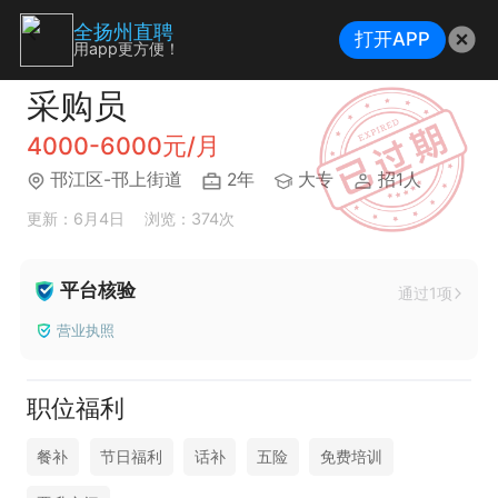
全扬州直聘
打开APP
用app更方便！
采购员
4000-6000元/月
邗江区-邗上街道
2年
大专
招1人
更新：6月4日
浏览：374次
平台核验
通过1项
营业执照
职位福利
餐补
节日福利
话补
五险
免费培训