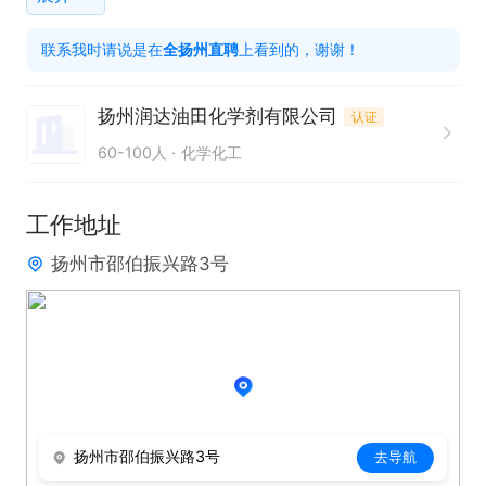
联系我时请说是在
全扬州直聘
上看到的，谢谢！
任职要求  

1.具有财会专业本科及以上学历；取得会计中级证
扬州润达油田化学剂有限公司
认证
书、注册会计师证书、具有3年以上财务会计工作经
60-100人
化学化工
验者优先；

2.三观端正，具有良好的思想品德、较强的责任心、
工作地址
细致严谨的工作态度和良好的团队合作精神；

扬州市邵伯振兴路3号
3.熟悉财务、税务相关法规和政策；

4.精通财务软件及OFFICE办公软件，特别是EXCEL的
应用；

薪资待遇：

1.公司实行每周五日40小时工时制度，享有国家法定
节假日，如因工作需要加班的公司安排调休。

扬州市邵伯振兴路3号
去导航
2.公司职工薪资由工资、奖金和各项津贴组成（具体