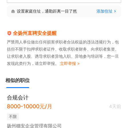
标准可面谈），并缴纳“五险一金”。

设置家庭住址，通勤距离一目了然
添加住址
3.端午、中秋、春节等传统节日公司给职工发放节日
福利。
全扬州直聘安全提醒
严禁用人单位做出任何损害求职者合法权益的违法违规行为，包
括但不限于扣押求职者证件、收取求职者财务、向求职者集资、
让求职者入股、诱导求职者异地入职、异地参与培训等，您一旦
发现此类行为，请立即举报。
立即举报 >
相似的职位
合规会计
8000-10000元/月
4天前
不限
扬州穗安企业管理有限公司