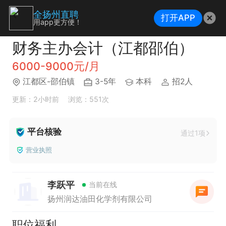
全扬州直聘
打开APP
用app更方便！
财务主办会计（江都邵伯）
6000-9000元/月
江都区-邵伯镇
3-5年
本科
招2人
更新：2小时前
浏览：551次
平台核验
通过1项
营业执照
李跃平
当前在线
扬州润达油田化学剂有限公司
职位福利