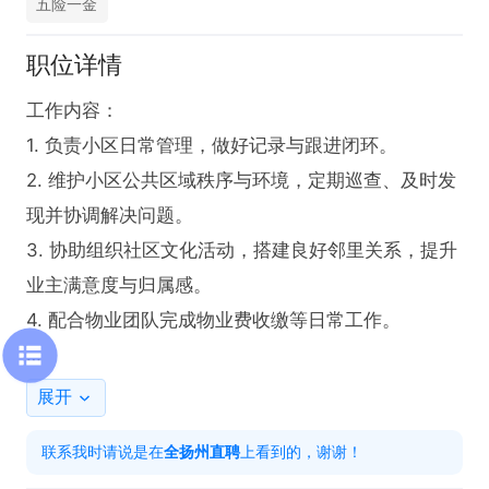
五险一金
职位详情
工作内容：

1. 负责小区日常管理，做好记录与跟进闭环。

2. 维护小区公共区域秩序与环境，定期巡查、及时发
现并协调解决问题。

3. 协助组织社区文化活动，搭建良好邻里关系，提升
业主满意度与归属感。

4. 配合物业团队完成物业费收缴等日常工作。

岗位要求：

展开
1、高中及以上学历。

联系我时请说是在
全扬州直聘
上看到的，谢谢！
2、物业相关专业或有1年以上住宅物业从业经验者优