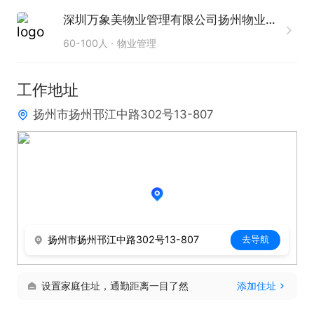
先

深圳万象美物业管理有限公司扬州物业服务分公司
3、性格活泼开朗阳光，形象好，有亲和力。

60-100人
物业管理
4、具备良好的沟通表达与协调能力，能耐心倾听业
主需求，高效解决问题。

工作地址
5、责任心强、有服务意识，工作认真细致，能适应
扬州市扬州邗江中路302号13-807
弹性工作

【工作时间】：倒班制
扬州市扬州邗江中路302号13-807
去导航
设置家庭住址，通勤距离一目了然
添加住址