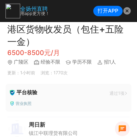
全扬州直聘
打开APP
用app更方便！
港区货物收发员（包住+五险
一金）
6500-8500元/月
广陵区
经验不限
学历不限
招1人
更新：1小时前
浏览：1770次
平台核验
通过1项
营业执照
周日新
镇江中联理货有限公司