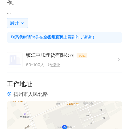
作。  

任职要求  

展开
1. 学历要求：高中、中专及以上学历，大专及以上优
联系我时请说是在
全扬州直聘
上看到的，谢谢！
先考虑。  

2. 具备良好的责任心和团队协作精神，能适应倒班工
镇江中联理货有限公司
认证
作制度。  

60-100人
物流业
3. 熟悉基本的物流或仓储操作流程，有相关经验者优
先。  

工作地址
扬州市人民北路
学历：高中，中专以上学历，大专及以上优先。

工作时间：每月工作22天，安排8天休息，倒班制，
每班次保证吃饭休息时间（两个早班，两个夜班，两
天休息），包住宿。
