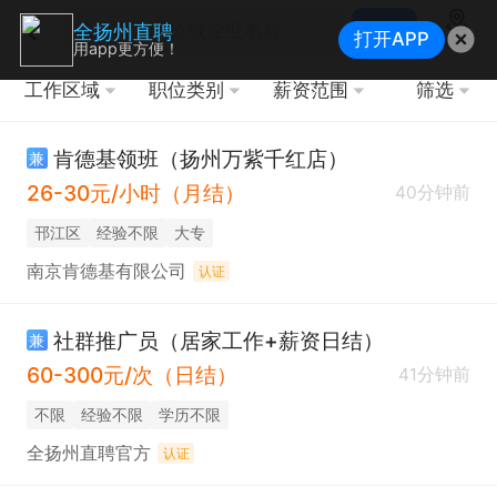
搜索
全扬州直聘
打开APP
地图
用app更方便！
工作区域
职位类别
薪资范围
筛选
肯德基领班（扬州万紫千红店）
兼
26-30元/小时（月结）
40分钟前
邗江区
经验不限
大专
南京肯德基有限公司
认证
社群推广员（居家工作+薪资日结）
兼
60-300元/次（日结）
41分钟前
不限
经验不限
学历不限
全扬州直聘官方
认证