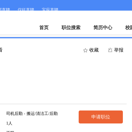
邮直聘
仪征直聘
宝应直聘
APP
首页
职位搜索
简历中心
校
看
收藏
举报
司机后勤 - 搬运/清洁工/后勤
申请职位
1人