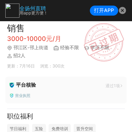
全扬州直聘
打开APP
用app更方便！
销售
3000-10000元/月
邗江区-邗上街道
经验不限
学历不限
招2人
更新：7月16日
浏览：300次
平台核验
通过1项
营业执照
职位福利
节日福利
五险
免费培训
晋升空间